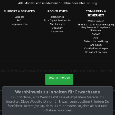
Alle Models sind mindestens 18 Jahre oder älter
JusProg
SUPPORT & SERVICES
RECHTLICHES
COMMUNITY &
SICHERHEIT
Support
Rechtliches
FAQ
EU - Digital Services Act
Werde CamGirl
Segpayeu.com
Abo kündigen
18 U.S.C. 2257 Record-Keeping
Requirements Compliance
Copyright
Statement
Impressum
ASACP
AGB
Datenschutzerklärung
Anti-Spam
Cookie-Einstellungen
Do not sell my data
Hol Dir jetzt 10 Gratis-Coins für alle Livecams! 100 % gratis, kein Risiko, kein Abo!
Jetzt anmelden
Warnhinweis zu Inhalten für Erwachsene
Du bist dabei, eine Website mit sexuell explizitem Material zu
Beschwerden und Entfernung von Inhalten
betreten. Diese Website ist nur für Erwachsene bestimmt. Indem Du
fortfährst, bestätigst Du, dass Du mindestens 18 Jahre alt bist und
fortfahren möchtest.